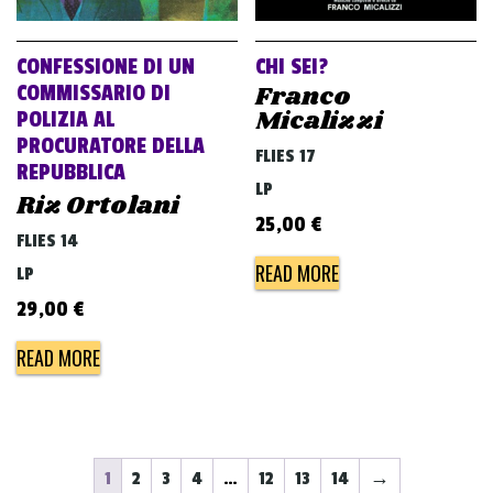
CONFESSIONE DI UN
CHI SEI?
Franco
COMMISSARIO DI
Micalizzi
POLIZIA AL
PROCURATORE DELLA
FLIES 17
REPUBBLICA
LP
Riz Ortolani
25,00
€
FLIES 14
READ MORE
LP
29,00
€
READ MORE
1
2
3
4
…
12
13
14
→