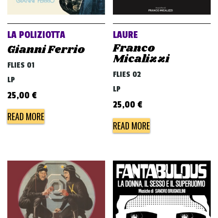
v
i
g
LA POLIZIOTTA
LAURE
a
Franco
Gianni Ferrio
Micalizzi
t
FLIES 01
i
FLIES 02
LP
o
LP
25,00
€
n
25,00
€
READ MORE
READ MORE