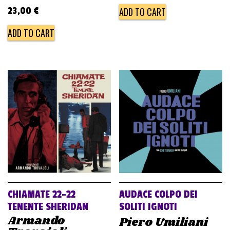
price
price
23,00
€
ADD TO CART
was:
is:
ADD TO CART
34,00 €.
23,00 €.
CHIAMATE 22-22
AUDACE COLPO DEI
TENENTE SHERIDAN
SOLITI IGNOTI
Armando
Piero Umiliani