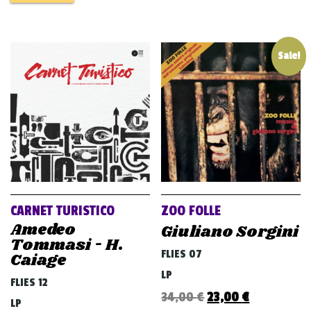
Sale!
CARNET TURISTICO
ZOO FOLLE
Amedeo
Giuliano Sorgini
Tommasi - H.
FLIES 07
Caiage
LP
FLIES 12
Original
Current
34,00
€
23,00
€
LP