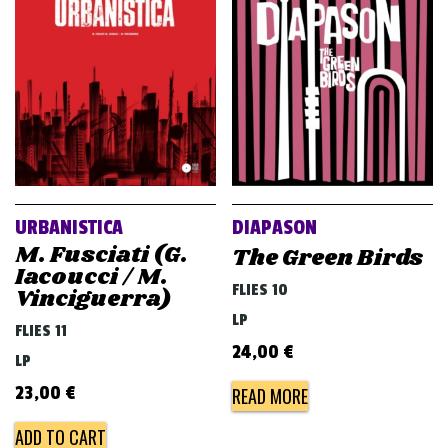
URBANISTICA
DIAPASON
M. Fusciati (G.
The Green Birds
Iacoucci / M.
FLIES 10
Vinciguerra)
LP
FLIES 11
24,00
€
LP
23,00
€
READ MORE
ADD TO CART