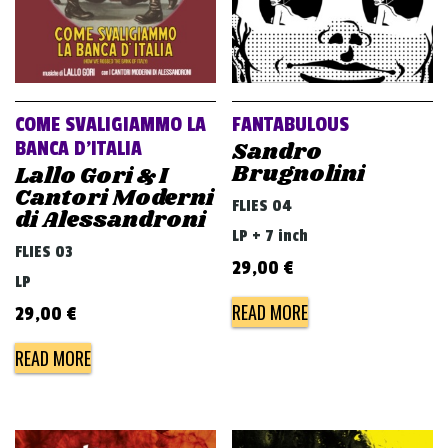
COME SVALIGIAMMO LA
FANTABULOUS
Sandro
BANCA D’ITALIA
Brugnolini
Lallo Gori & I
Cantori Moderni
FLIES 04
di Alessandroni
LP + 7 inch
FLIES 03
29,00
€
LP
READ MORE
29,00
€
READ MORE