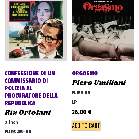
v
i
g
a
t
i
o
n
CONFESSIONE DI UN
ORGASMO
COMMISSARIO DI
Piero Umiliani
POLIZIA AL
FLIES 69
PROCURATORE DELLA
LP
REPUBBLICA
Riz Ortolani
26,00
€
7 inch
ADD TO CART
FLIES 45-60