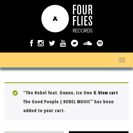
T
o
g
g
“The Rebel feat. Danno, Ice One &
View cart
l
The Good People | REBEL MUSIC” has been
e
added to your cart.
n
a