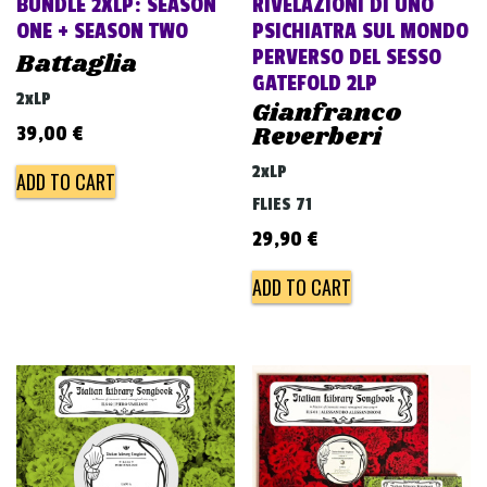
BUNDLE 2XLP: SEASON
RIVELAZIONI DI UNO
ONE + SEASON TWO
PSICHIATRA SUL MONDO
PERVERSO DEL SESSO
Battaglia
GATEFOLD 2LP
2xLP
Gianfranco
Reverberi
39,00
€
2xLP
ADD TO CART
FLIES 71
29,90
€
ADD TO CART