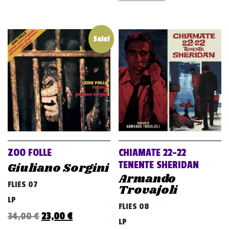
Sale!
ZOO FOLLE
CHIAMATE 22-22
TENENTE SHERIDAN
Giuliano Sorgini
Armando
FLIES 07
Trovajoli
LP
FLIES 08
Original
Current
34,00
€
23,00
€
LP