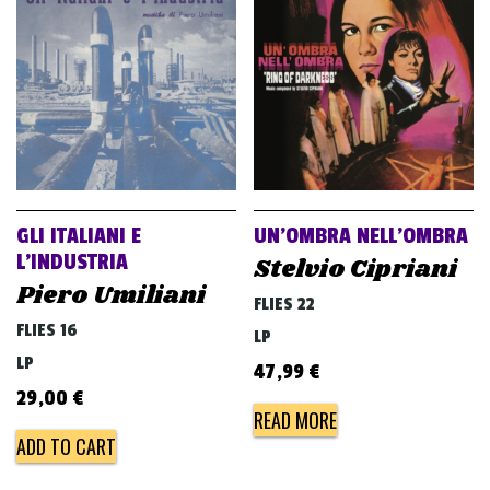
GLI ITALIANI E
UN’OMBRA NELL’OMBRA
L’INDUSTRIA
Stelvio Cipriani
Piero Umiliani
FLIES 22
FLIES 16
LP
LP
47,99
€
29,00
€
READ MORE
ADD TO CART