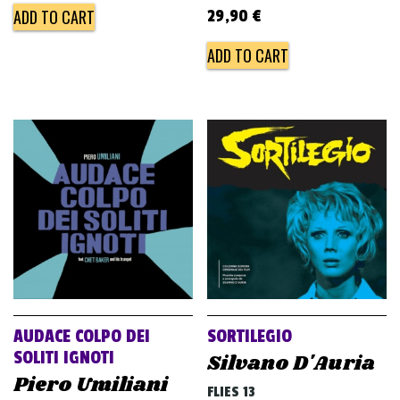
price
price
ADD TO CART
29,90
€
was:
is:
ADD TO CART
34,00 €.
23,00 €.
AUDACE COLPO DEI
SORTILEGIO
SOLITI IGNOTI
Silvano D'Auria
Piero Umiliani
FLIES 13