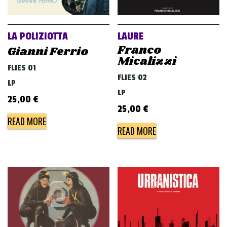
v
i
g
LA POLIZIOTTA
LAURE
a
Franco
Gianni Ferrio
Micalizzi
t
FLIES 01
i
FLIES 02
LP
o
LP
25,00
€
n
25,00
€
READ MORE
READ MORE