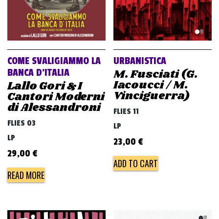
COME SVALIGIAMMO LA
URBANISTICA
M. Fusciati (G.
BANCA D’ITALIA
Iacoucci / M.
Lallo Gori & I
Vinciguerra)
Cantori Moderni
di Alessandroni
FLIES 11
FLIES 03
LP
LP
23,00
€
29,00
€
ADD TO CART
READ MORE