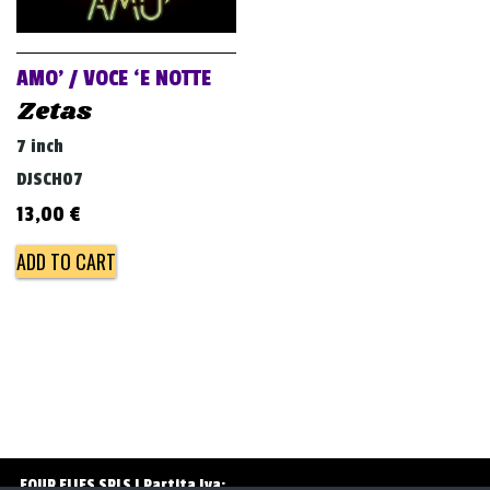
v
i
g
AMO’ / VOCE ‘E NOTTE
a
Zetas
t
7 inch
i
DJSCH07
o
13,00
€
n
ADD TO CART
FOUR FLIES SRLS | Partita Iva: