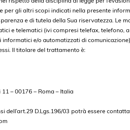
nel rispetto della disciplina di legge per l’evasion
 e per gli altri scopi indicati nella presente info
trasparenza e di tutela della Sua riservatezza. L
atici e telematici (ivi compresi telefax, telefono
mi informatici e/o automatizzati di comunicazion
ssi. Il titolare del trattamento è:
i 11 – 00176 – Roma – Italia
si dell’art.29 D.Lgs.196/03 potrà essere contatta
com