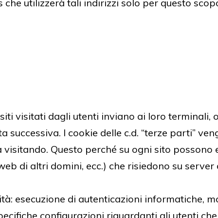
 che utilizzerà tali indirizzi solo per questo scopo
 i siti visitati dagli utenti inviano ai loro termin
sita successiva. I cookie delle c.d. “terze parti” v
a visitando. Questo perché su ogni sito possono 
eb di altri domini, ecc.) che risiedono su server d
alità: esecuzione di autenticazioni informatiche, m
ecifiche configurazioni riguardanti gli utenti c