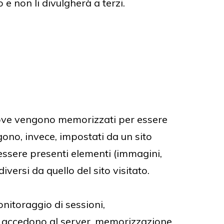
 e non li divulgherà a terzi.
ali, ove vengono memorizzati per essere
engono, invece, impostati da un sito
essere presenti elementi (immagini,
iversi da quello del sito visitato.
onitoraggio di sessioni,
he accedono al server, memorizzazione