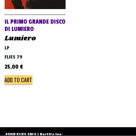
v
i
g
IL PRIMO GRANDE DISCO
a
DI LUMIERO
Lumiero
t
i
LP
o
FLIES 79
n
25,00
€
ADD TO CART
FOUR FLIES SRLS | Partita Iva: