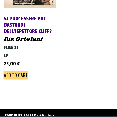
v
i
g
SI PUO’ ESSERE PIU’
a
BASTARDI
DELL’ISPETTORE CLIFF?
t
Riz Ortolani
i
o
FLIES 23
n
LP
23,00
€
ADD TO CART
FOUR FLIES SRLS | Partita Iva: