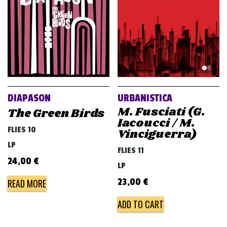
DIAPASON
URBANISTICA
M. Fusciati (G.
The Green Birds
Iacoucci / M.
FLIES 10
Vinciguerra)
LP
FLIES 11
24,00
€
LP
23,00
€
READ MORE
ADD TO CART