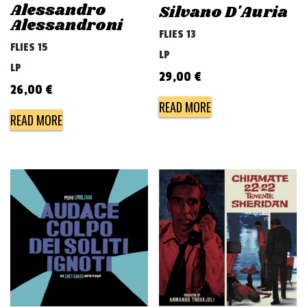
Alessandro
Silvano D'Auria
Alessandroni
FLIES 13
FLIES 15
LP
LP
29,00
€
26,00
€
READ MORE
READ MORE