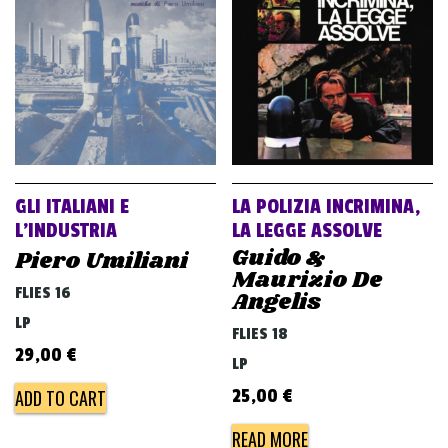
v
i
g
a
t
i
o
GLI ITALIANI E
LA POLIZIA INCRIMINA,
n
L’INDUSTRIA
LA LEGGE ASSOLVE
Guido &
Piero Umiliani
Maurizio De
FLIES 16
Angelis
LP
FLIES 18
29,00
€
LP
25,00
€
ADD TO CART
READ MORE