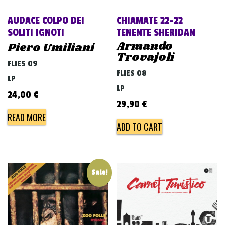
AUDACE COLPO DEI
CHIAMATE 22-22
SOLITI IGNOTI
TENENTE SHERIDAN
Armando
Piero Umiliani
Trovajoli
FLIES 09
FLIES 08
LP
LP
24,00
€
29,90
€
READ MORE
ADD TO CART
Sale!