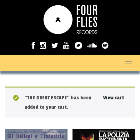
T
o
g
g
“THE GREAT ESCAPE” has been
View cart
l
added to your cart.
e
n
a