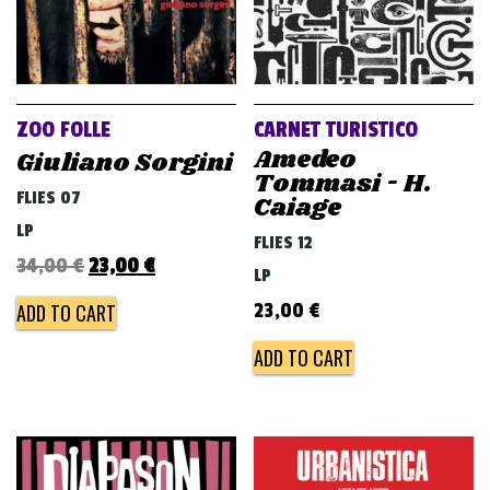
ZOO FOLLE
CARNET TURISTICO
Amedeo
Giuliano Sorgini
Tommasi - H.
FLIES 07
Caiage
LP
FLIES 12
Original
Current
34,00
€
23,00
€
LP
price
price
23,00
€
ADD TO CART
was:
is:
ADD TO CART
34,00 €.
23,00 €.