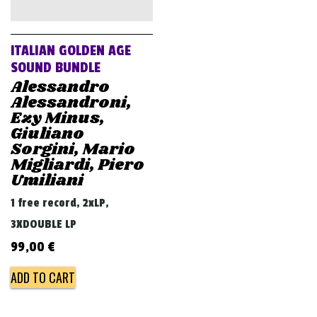
v
i
g
ITALIAN GOLDEN AGE
a
SOUND BUNDLE
Alessandro
t
Alessandroni,
i
Ezy Minus,
o
Giuliano
Sorgini, Mario
n
Migliardi, Piero
Umiliani
1 free record, 2xLP,
3XDOUBLE LP
99,00
€
ADD TO CART